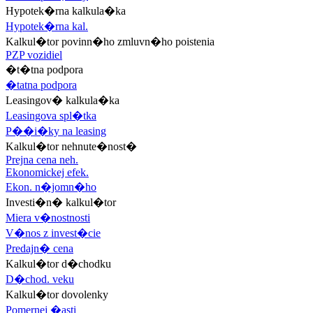
Hypotek�rna kalkula�ka
Hypotek�rna kal.
Kalkul�tor povinn�ho zmluvn�ho poistenia
PZP vozidiel
�t�tna podpora
�tatna podpora
Leasingov� kalkula�ka
Leasingova spl�tka
P��i�ky na leasing
Kalkul�tor nehnute�nost�
Prejna cena neh.
Ekonomickej efek.
Ekon. n�jomn�ho
Investi�n� kalkul�tor
Miera v�nostnosti
V�nos z invest�cie
Predajn� cena
Kalkul�tor d�chodku
D�chod. veku
Kalkul�tor dovolenky
Pomernej �asti