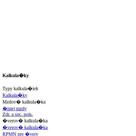
Kalkula�ky
Typy kalkula�iek
Kalkula�ky
Mzdov� kalkula�ka
�istej mzdy
Zdr. a soc. pois.
�verov� kalkula�ka
�verov� kalkula�ka
RPMN pre �very