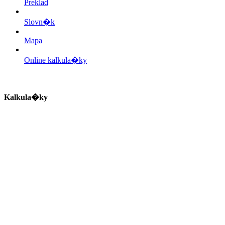
Preklad
Slovn�k
Mapa
Online kalkula�ky
Kalkula�ky