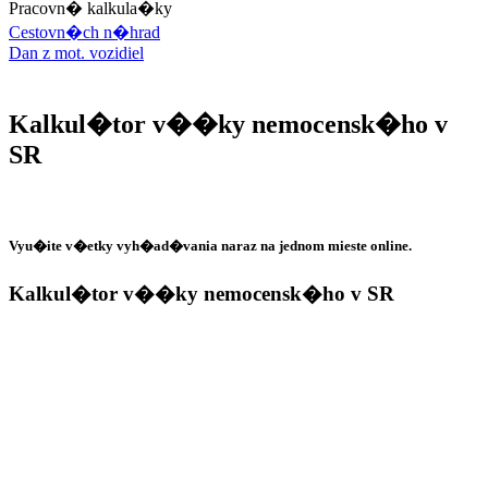
Pracovn� kalkula�ky
Cestovn�ch n�hrad
Dan z mot. vozidiel
Kalkul�tor v��ky nemocensk�ho v
SR
Vyu�ite v�etky vyh�ad�vania naraz na jednom mieste online.
Kalkul�tor v��ky nemocensk�ho v SR