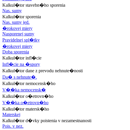
Kalkul�tor stavebn�ho sporenia
Nas. sumy
Kalkul�tor sporenia
Nas. sumy jed.
�rokovej miery
Nasporenej sumy
Pravidelnej spl�tky
�rokovej miery
Doba sporenia
Kalkul�tor infl�cie
Infl�cie na �spory
Kalkul�tor dane z prevodu nehnute�nosti
Da� s nehnute�.
Kalkul�tor nemocensk�ho
V��ka nemocensk�
Kalkul�tor o�etrovn�ho
V��ka o�etrovn�ho
Kalkul�tor matersk�ho
Materskej
Kalkul�tor d�vky poistenia v nezamestnanosti
Pois. v nez.