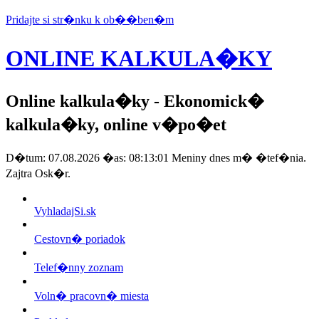
Pridajte si str�nku k ob��ben�m
ONLINE KALKULA�KY
Online kalkula�ky
- Ekonomick�
kalkula�ky, online v�po�et
D�tum: 07.08.2026 �as: 08:13:01 Meniny dnes m� �tef�nia.
Zajtra Osk�r.
VyhladajSi.sk
Cestovn� poriadok
Telef�nny zoznam
Voln� pracovn� miesta